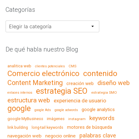
Categorías
Categorías
De qué habla nuestro Blog
analitica web
CMS
clientes potenciales
contenido
Comercio electrónico
Content Marketing
diseño web
creación web
estrategia SEO
estrategia SMO
enlaces internos
estructura web
experiencia de usuario
google
google analytics
google Ads
google adwords
keywords
google MyBusiness
imágenes
instagram
motores de búsqueda
link building
long-tail keywords
palabras clave
navegación web
negocio online