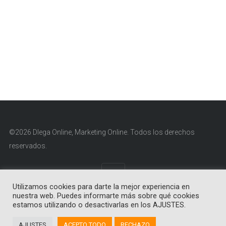
©2026 Dlega Online, Marketing Online. Todos los derechos
reservados.
Utilizamos cookies para darte la mejor experiencia en
nuestra web. Puedes informarte más sobre qué cookies
Aviso Legal
|
Política de Cookies
|
Política de Privacidad
estamos utilizando o desactivarlas en los AJUSTES.
AJUSTES
ACEPTO TODO
RECHAZO