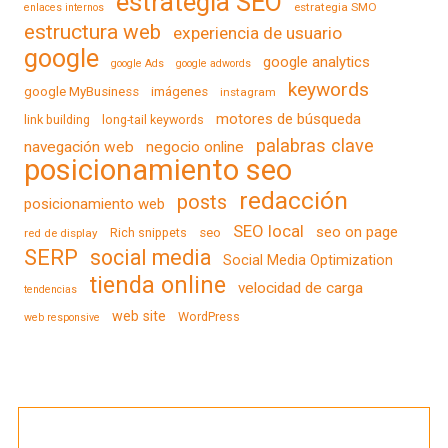
estrategia SEO
estrategia SMO
enlaces internos
estructura web
experiencia de usuario
google
google analytics
google Ads
google adwords
keywords
google MyBusiness
imágenes
instagram
motores de búsqueda
link building
long-tail keywords
palabras clave
navegación web
negocio online
posicionamiento seo
redacción
posts
posicionamiento web
SEO local
seo on page
Rich snippets
seo
red de display
SERP
social media
Social Media Optimization
tienda online
velocidad de carga
tendencias
web site
WordPress
web responsive