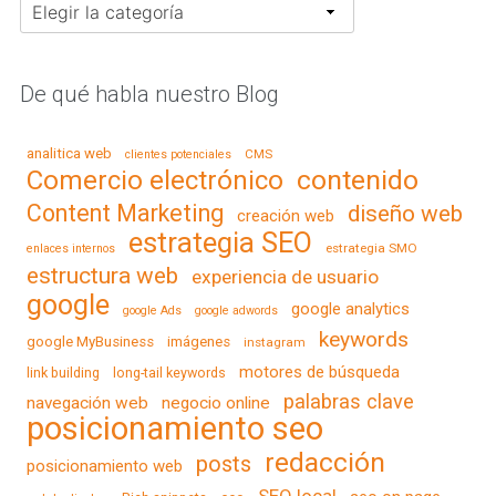
Categorías
De qué habla nuestro Blog
analitica web
CMS
clientes potenciales
contenido
Comercio electrónico
Content Marketing
diseño web
creación web
estrategia SEO
estrategia SMO
enlaces internos
estructura web
experiencia de usuario
google
google analytics
google Ads
google adwords
keywords
google MyBusiness
imágenes
instagram
motores de búsqueda
link building
long-tail keywords
palabras clave
navegación web
negocio online
posicionamiento seo
redacción
posts
posicionamiento web