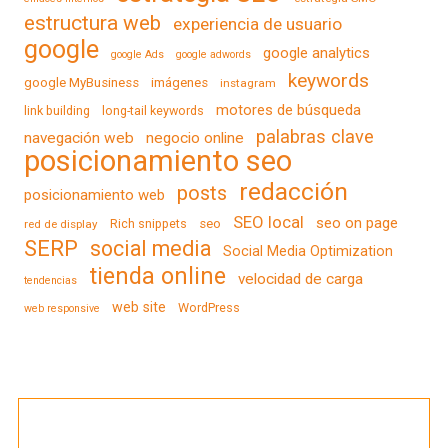
estructura web
experiencia de usuario
google
google analytics
google Ads
google adwords
keywords
google MyBusiness
imágenes
instagram
motores de búsqueda
link building
long-tail keywords
palabras clave
navegación web
negocio online
posicionamiento seo
redacción
posts
posicionamiento web
SEO local
seo on page
Rich snippets
seo
red de display
SERP
social media
Social Media Optimization
tienda online
velocidad de carga
tendencias
web site
WordPress
web responsive