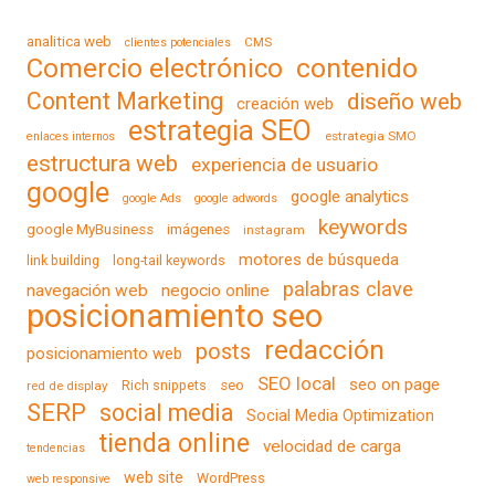
analitica web
CMS
clientes potenciales
contenido
Comercio electrónico
Content Marketing
diseño web
creación web
estrategia SEO
estrategia SMO
enlaces internos
estructura web
experiencia de usuario
google
google analytics
google Ads
google adwords
keywords
google MyBusiness
imágenes
instagram
motores de búsqueda
link building
long-tail keywords
palabras clave
navegación web
negocio online
posicionamiento seo
redacción
posts
posicionamiento web
SEO local
seo on page
Rich snippets
seo
red de display
SERP
social media
Social Media Optimization
tienda online
velocidad de carga
tendencias
web site
WordPress
web responsive