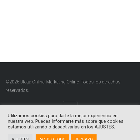
©2026 Dlega Online, Marketing Online. Todos los derechos
reservados.
Utilizamos cookies para darte la mejor experiencia en
nuestra web. Puedes informarte más sobre qué cookies
Aviso Legal
|
Política de Cookies
|
Política de Privacidad
estamos utilizando o desactivarlas en los AJUSTES.
AJUSTES
ACEPTO TODO
RECHAZO