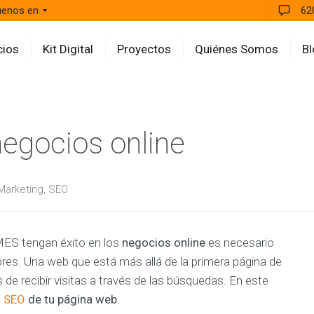
uenos en
62
cios
Kit Digital
Proyectos
Quiénes Somos
Bl
A
egocios online
G
E
N
C
Marketing
,
SEO
I
A
E
q
u
YMES tengan éxito en los
negocios online
es necesario
i
res. Una web que está más allá de la primera página de
p
o
de recibir visitas a través de las búsquedas. En este
a
l
l
SEO
de tu página web
.
t
a