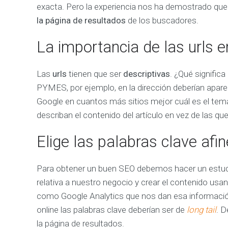
R
exacta. Pero la experiencia nos ha demostrado qu
K
la página de resultados
de los buscadores.
E
T
I
La importancia de las urls e
N
G
O
Las
urls
tienen que ser
descriptivas
. ¿Qué signific
N
PYMES, por ejemplo, en la dirección deberían apare
L
I
Google en cuantos más sitios mejor cuál es el tem
N
describan el contenido del artículo en vez de las 
E
C
Elige las palabras clave afin
ó
m
o
p
o
Para obtener un buen SEO debemos hacer un estud
d
relativa a nuestro negocio y crear el contenido us
e
m
como Google Analytics que nos dan esa informació
o
s
online las palabras clave deberían ser de
long tail
. D
a
y
la página de resultados.
u