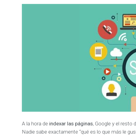
e
s
a
r
r
o
l
l
o
d
e
S
o
l
u
c
i
o
n
e
s
W
e
b
A la hora de
indexar las páginas
, Google y el resto
M
Nadie sabe exactamente “qué es lo que más le gust
A