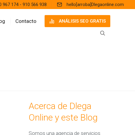
0 967 174 - 910 566 938
hello[arroba]Dlegaonline.com
og
Contacto
ANÁLISIS SEO GRATIS
Acerca de Dlega
Online y este Blog
Somos una agencia de servicios