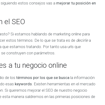
E
e siguiendo estos consejos vas a
mejorar tu posición en
N
C
I
A
n el SEO
C
l
i
a esto? Si estamos hablando de marketing online para
e
n
cer estos términos. De lo que se trata es de
decirle
a
t
e
a que estamos tratando. Por tanto usa urls que
s
y
que se construyen con parámetros.
P
r
o
es a tu negocio online
y
e
c
t
io de los
términos por los que se busca
la información
o
s
ando esas
keywords
. Existen herramientas en el mercado
S
n. Si queremos mejorar el SEO de nuestro negocio
e
l
e esta manera saldremos en las primeras posiciones de
e
c
t