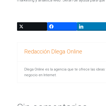
o
s
d
e
t
u
i
n
v
e
r
s
i
ó
Redacción Dlega Online
n
e
n
M
a
r
Dlega Online es la agencia que te ofrece las ideas 
k
negocio en Internet.
e
t
i
n
g