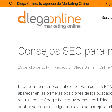
Dlega Online, tu agencia de Marketing Online
Síg
Servi
W
Consejos SEO para n
E
B
S
I
26 de julio de 2017
Redacción Dlega Online
Online 
T
E
S
D
Estar en internet no es suficiente. Para que las P
i
s
aparecer en las primeras posiciones de los buscado
e
ñ
resultados de Google tiene muy pocas posibilidades 
o
y
post te vamos a dar algunas claves para
mejorar e
D