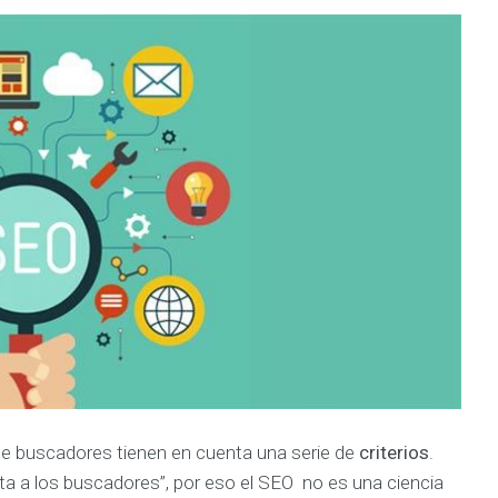
m
e
n
t
e
e
s
p
e
c
i
a
l
i
z
a
d
o
E
X
P
E
 de buscadores tienen en cuenta una serie de
criterios
.
R
I
a a los buscadores”, por eso el SEO no es una ciencia