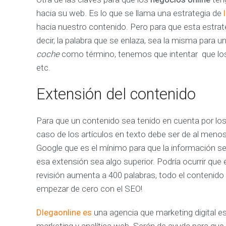
A
hacia su web. Es lo que se llama una estrategia de
L
hacia nuestro contenido. Pero para que esta estrate
Í
T
decir, la palabra que se enlaza, sea la misma para 
I
coche
como término, tenemos que intentar que los 
C
A
etc.
M
e
Extensión del contenido
j
o
r
a
Para que un contenido sea tenido en cuenta por l
m
o
caso de los artículos en texto debe ser de al meno
s
l
Google que es el mínimo para que la información se
o
s
esa extensión sea algo superior. Podría ocurrir que 
r
revisión aumenta a 400 palabras, todo el contenid
e
s
empezar de cero con el SEO!
u
l
t
Dlegaonline es
una agencia que marketing digital esp
a
d
marketing y analítica web. Serán de ayuda para que 