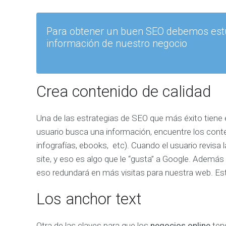
d
a
r
Para obtener un buen SEO debemos estud
t
e
información de nuestro negocio
a
c
o
n
s
e
Crea contenido de calidad
g
u
i
r
Una de las estrategias de SEO que más éxito tiene 
m
á
usuario busca una información, encuentre los cont
s
v
infografías, ebooks, etc). Cuando el usuario revisa 
e
site, y eso es algo que le “gusta” a Google. Además
n
t
eso redundará en más visitas para nuestra web. Est
a
s
Los anchor text
A
Otra de las claves para que los
negocios online
teng
N