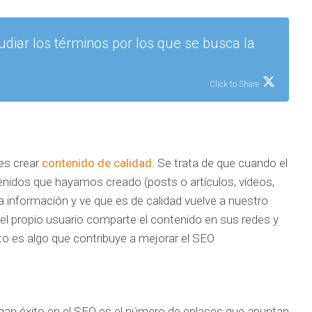
o
s
iar los términos por los que se busca la
Click to Share
es crear
contenido de calidad
. Se trata de que cuando el
enidos que hayamos creado (posts o artículos, vídeos,
la información y ve que es de calidad vuelve a nuestro
 el propio usuario comparte el contenido en sus redes y
o es algo que contribuye a mejorar el SEO
an éxito en el SEO es el número de enlaces que apuntan