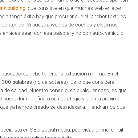
link building
, que consiste en que muchas web enlacen
gia tenga éxito hay que procurar que el “anchor text”, es
un contenido. Si nuestra web es de coches y elegimos
enlaces sean con esa palabra, y no con auto, vehículo,
os buscadores debe tener una
extensión
mínima. En el
s
300 palabras
(no caracteres). Es lo que considera
a de calidad. Nuestro consejo, en cualquier caso, es que
el buscador modificara su estrategia y si en la próxima
o que ya hemos creado se desindexaría. ¡Tendríamos que
ecialista en SEO, social media, publicidad online, email
los negocios online tengan éxito.