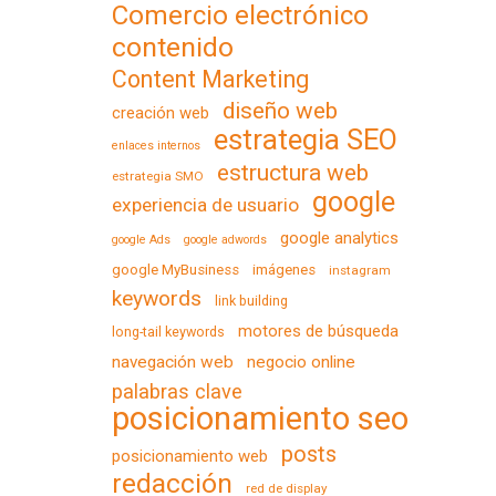
Comercio electrónico
contenido
Content Marketing
diseño web
creación web
estrategia SEO
enlaces internos
estructura web
estrategia SMO
google
experiencia de usuario
google analytics
google Ads
google adwords
google MyBusiness
imágenes
instagram
keywords
link building
motores de búsqueda
long-tail keywords
navegación web
negocio online
palabras clave
posicionamiento seo
posts
posicionamiento web
redacción
red de display