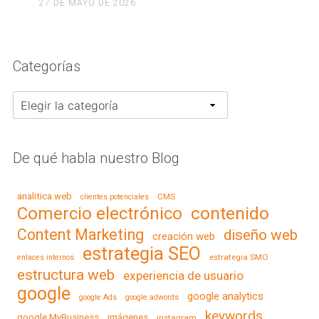
27 DE MAYO DE 2026
Categorías
Categorías
De qué habla nuestro Blog
analitica web
CMS
clientes potenciales
contenido
Comercio electrónico
Content Marketing
diseño web
creación web
estrategia SEO
estrategia SMO
enlaces internos
estructura web
experiencia de usuario
google
google analytics
google Ads
google adwords
keywords
google MyBusiness
imágenes
instagram