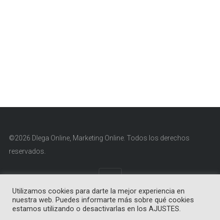
©2026 Dlega Online, Marketing Online. Todos los derechos
reservados.
Utilizamos cookies para darte la mejor experiencia en
nuestra web. Puedes informarte más sobre qué cookies
Aviso Legal
|
Política de Cookies
|
Política de Privacidad
estamos utilizando o desactivarlas en los AJUSTES.