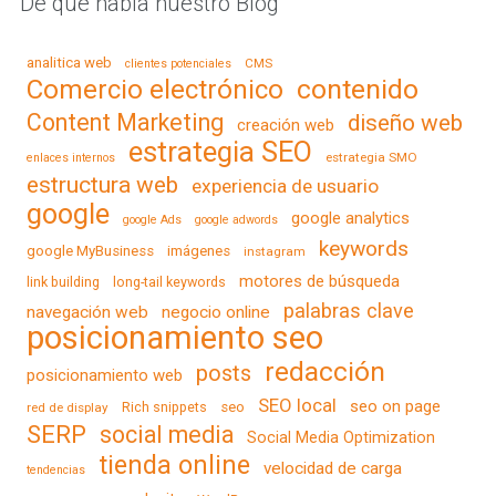
De qué habla nuestro Blog
analitica web
CMS
clientes potenciales
contenido
Comercio electrónico
Content Marketing
diseño web
creación web
estrategia SEO
estrategia SMO
enlaces internos
estructura web
experiencia de usuario
google
google analytics
google Ads
google adwords
keywords
google MyBusiness
imágenes
instagram
motores de búsqueda
link building
long-tail keywords
palabras clave
navegación web
negocio online
posicionamiento seo
redacción
posts
posicionamiento web
SEO local
seo on page
Rich snippets
seo
red de display
SERP
social media
Social Media Optimization
tienda online
velocidad de carga
tendencias