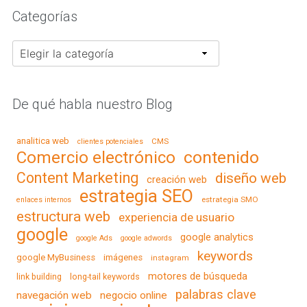
Categorías
Categorías
De qué habla nuestro Blog
analitica web
CMS
clientes potenciales
contenido
Comercio electrónico
Content Marketing
diseño web
creación web
estrategia SEO
estrategia SMO
enlaces internos
estructura web
experiencia de usuario
google
google analytics
google Ads
google adwords
keywords
google MyBusiness
imágenes
instagram
motores de búsqueda
link building
long-tail keywords
palabras clave
navegación web
negocio online