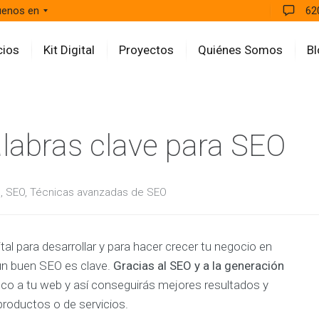
uenos en
62
cios
Kit Digital
Proyectos
Quiénes Somos
Bl
A
alabras clave para SEO
G
E
N
C
g
,
SEO
,
Técnicas avanzadas de SEO
I
A
E
q
u
al para desarrollar y para hacer crecer tu negocio en
i
 un buen SEO es clave.
Gracias al SEO y a la generación
p
o
fico a tu web y así conseguirás mejores resultados y
a
l
productos o de servicios.
t
a