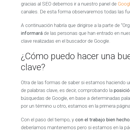
gracias al SEO debemos ir a nuestro panel de
Googl
d
a
canales. De esta forma observaremos todas las fue
r
t
e
A continuación habría que dirigirse a la parte de “
a
c
informará
de las personas que han entrado en nue
o
n
clave realizadas en el buscador de Google.
s
e
g
¿Cómo puedo hacer una bue
u
i
clave?
r
m
á
s
Otra de las formas de saber si estamos haciendo u
v
e
de palabras clave, es decir, comprobando la
posició
n
t
búsquedas de Google, en base a determinadas pala
a
s
por un término u otro, estamos en la primera página
Con el paso del tiempo, y
con el trabajo bien hecho
A
deberíamos mantenernos pero si estamos en la pág
N