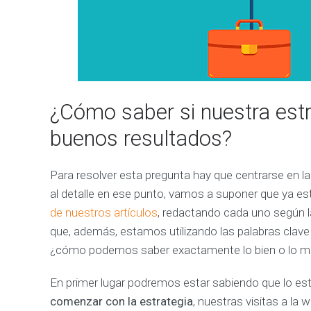
R
K
E
T
I
N
G
O
¿Cómo saber si nuestra est
N
L
buenos resultados?
I
N
E
Para resolver esta pregunta hay que centrarse en l
C
ó
al detalle en ese punto, vamos a suponer que ya 
m
o
de nuestros artículos
, redactando cada uno según l
p
o
que, además, estamos utilizando las palabras cla
d
¿cómo podemos saber exactamente lo bien o lo ma
e
m
o
s
En primer lugar podremos estar sabiendo que lo es
a
comenzar con la estrategia
, nuestras visitas a la
y
u