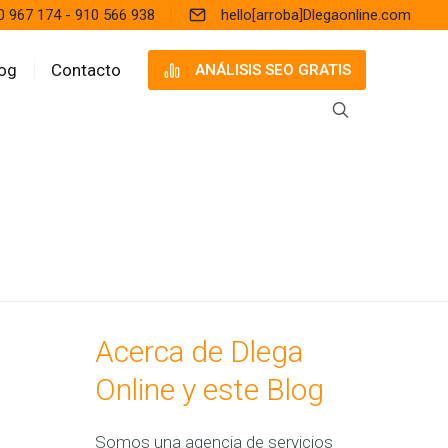
0 967 174 - 910 566 938
hello[arroba]Dlegaonline.com
og
Contacto
ANÁLISIS SEO GRATIS
Acerca de Dlega
Online y este Blog
Somos una agencia de servicios