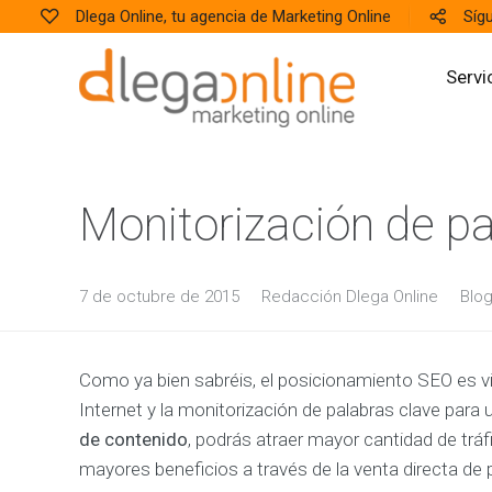
Dlega Online, tu agencia de Marketing Online
Síg
Servi
W
Monitorización de p
E
B
S
I
7 de octubre de 2015
Redacción Dlega Online
Blo
T
E
S
D
Como ya bien sabréis, el posicionamiento SEO es vit
i
s
Internet y la monitorización de palabras clave para
e
ñ
de contenido
, podrás atraer mayor cantidad de trá
o
y
mayores beneficios a través de la venta directa de 
D