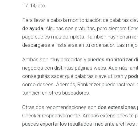
17, 14, etc.
A
L
Í
Para llevar a cabo la monitorización de palabras cl
T
de ayuda
. Algunas son gratuitas, pero siempre tien
I
C
pago que es más completa. También hay herramienta
A
descargarse e instalarse en tu ordenador. Las mejo
M
e
j
Ambas son muy parecidas y
puedes monitorizar d
o
r
negocios con distintas páginas webs. Además, amb
a
m
conseguirás saber qué palabras clave utilizan y
podr
o
como desees. Además, Rankerizer puede rastrear la 
s
l
también en otros buscadores.
o
s
r
Otras dos recomendaciones son
dos extensiones 
e
s
Checker respectivamente. Ambas extensiones te pe
u
l
puedes exportar los resultados mediante archivos .
t
a
d