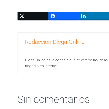
o
s
d
e
t
u
i
n
v
e
r
Redacción Dlega Online
s
i
ó
n
e
n
Dlega Online es la agencia que te ofrece las ideas 
M
negocio en Internet.
a
r
k
e
t
i
n
g
Sin comentarios