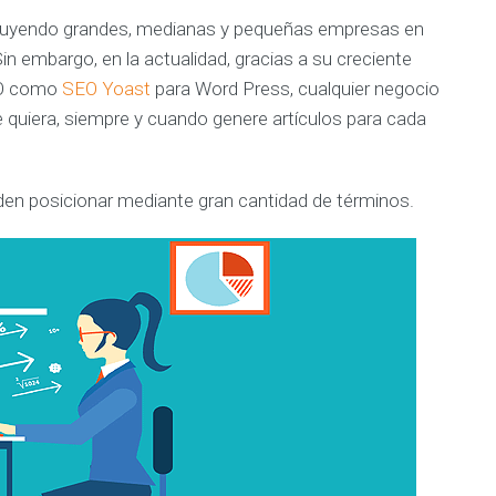
m
cluyendo grandes, medianas y pequeñas empresas en
e
n
Sin embargo, en la actualidad, gracias a su creciente
t
e
SEO como
SEO Yoast
para Word Press, cualquier negocio
e
s
e quiera, siempre y cuando genere artículos para cada
p
e
c
i
a
den posicionar mediante gran cantidad de términos.
l
i
z
a
d
o
E
X
P
E
R
I