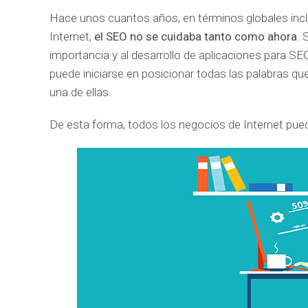
e
s
Hace unos cuantos años, en términos globales in
a
r
Internet,
el
SEO no se cuidaba tanto como ahora
. 
r
o
importancia y al desarrollo de aplicaciones para 
l
puede iniciarse en posicionar todas las palabras qu
l
o
una de ellas.
d
e
S
De esta forma, todos los negocios de Internet pue
o
l
u
c
i
o
n
e
s
W
e
b
M
A