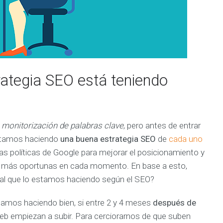
E
N
C
I
A
C
l
i
e
rategia SEO está teniendo
n
t
e
s
y
P
r
a
monitorización de palabras clave
, pero antes de entrar
o
estamos haciendo
una buena estrategia SEO
de
cada uno
y
e
as políticas de Google para mejorar el posicionamiento y
c
t
ve más oportunas en cada momento. En base a esto,
o
s
l que lo estamos haciendo según el SEO?
S
e
l
tamos haciendo bien, si entre 2 y 4 meses
después de
e
c
 web empiezan a subir. Para cerciorarnos de que suben
t