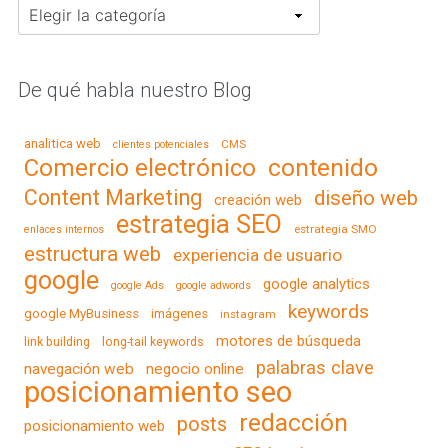
Categorías
De qué habla nuestro Blog
analitica web
CMS
clientes potenciales
contenido
Comercio electrónico
Content Marketing
diseño web
creación web
estrategia SEO
estrategia SMO
enlaces internos
estructura web
experiencia de usuario
google
google analytics
google Ads
google adwords
keywords
google MyBusiness
imágenes
instagram
motores de búsqueda
link building
long-tail keywords
palabras clave
navegación web
negocio online
posicionamiento seo
redacción
posts
posicionamiento web