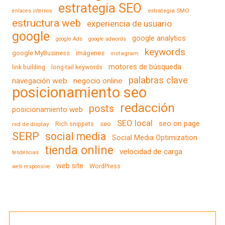
estrategia SEO
estrategia SMO
enlaces internos
estructura web
experiencia de usuario
google
google analytics
google Ads
google adwords
keywords
google MyBusiness
imágenes
instagram
motores de búsqueda
link building
long-tail keywords
palabras clave
navegación web
negocio online
posicionamiento seo
redacción
posts
posicionamiento web
SEO local
seo on page
Rich snippets
seo
red de display
SERP
social media
Social Media Optimization
tienda online
velocidad de carga
tendencias
web site
WordPress
web responsive