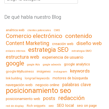
De qué habla nuestro Blog
analitica web
CMS
clientes potenciales
contenido
Comercio electrónico
Content Marketing
diseño web
creación web
estrategia SEO
estrategia SMO
enlaces internos
estructura web
experiencia de usuario
google
google analytics
google Ads
google adwords
keywords
google MyBusiness
imágenes
instagram
motores de búsqueda
link building
long-tail keywords
palabras clave
navegación web
negocio online
posicionamiento seo
redacción
posts
posicionamiento web
SEO local
seo on page
Rich snippets
seo
red de display