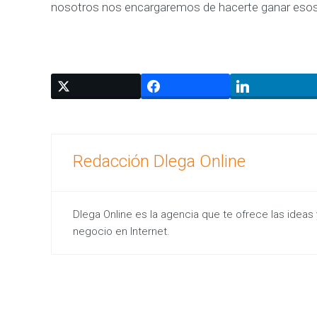
T
nosotros nos encargaremos de hacerte ganar esos
o
d
o
s
t
u
s
S
Redacción Dlega Online
e
r
v
Dlega Online es la agencia que te ofrece las ideas 
i
negocio en Internet.
c
i
o
s