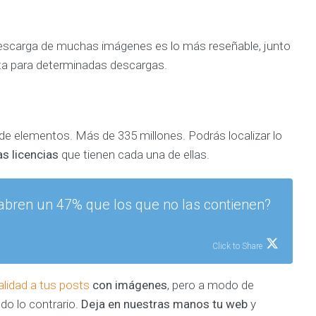
e descarga de muchas imágenes es lo más reseñable, junto
ta para determinadas descargas.
 elementos. Más de 335 millones. Podrás localizar lo
as licencias
que tienen cada una de ellas.
abren un 47% que los que no las contienen?
Click to Share
alidad a tus posts
con imágenes
, pero a modo de
do lo contrario.
Deja en nuestras manos tu web
y