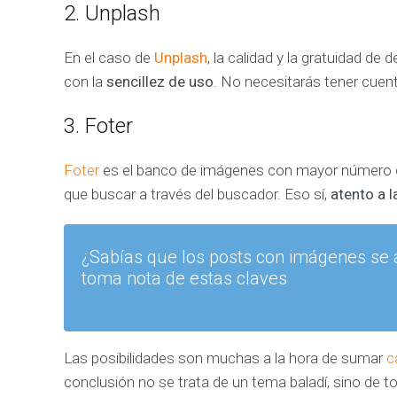
o
2. Unplash
s
d
e
En el caso de
Unplash
, la calidad y la gratuidad d
t
u
con la
sencillez de uso
. No necesitarás tener cuen
i
n
v
3. Foter
e
r
s
i
Foter
es el banco de imágenes con mayor número de
ó
n
que buscar a través del buscador. Eso sí,
atento a l
e
n
M
a
¿Sabías que los posts con imágenes se 
r
k
toma nota de estas claves
e
t
i
n
g
Las posibilidades son muchas a la hora de sumar
c
conclusión no se trata de un tema baladí, sino de to