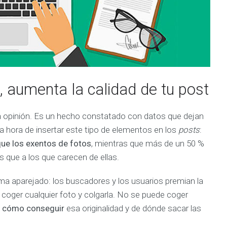
E
N
C
I
A
C
l
i
e
n
, aumenta la calidad de tu post
t
e
s
y
a opinión. Es un hecho constatado con datos que dejan
P
r
a hora de insertar este tipo de elementos en los
posts
:
o
y
ue los exentos de fotos
, mientras que más de un 50 %
e
que a los que carecen de ellas.
c
t
o
s
ma aparejado: los buscadores y los usuarios premian la
S
n coger cualquier foto y colgarla. No se puede coger
e
l
s
cómo conseguir
esa originalidad y de dónde sacar las
e
c
t