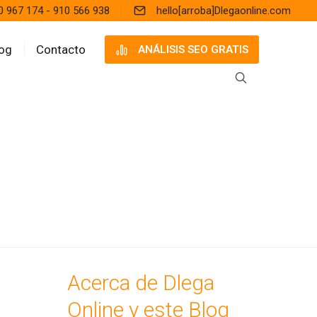
0 967 174 - 910 566 938
hello[arroba]Dlegaonline.com
og
Contacto
ANÁLISIS SEO GRATIS
Acerca de Dlega
Online y este Blog