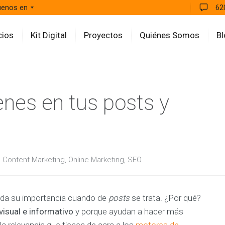
uenos en
62
cios
Kit Digital
Proyectos
Quiénes Somos
Bl
A
enes en tus posts y
G
E
N
C
I
A
E
,
Content Marketing
,
Online Marketing
,
SEO
q
u
i
p
o
oda su importancia cuando de
posts
se trata. ¿Por qué?
a
l
 visual e informativo
y porque ayudan a hacer más
t
a