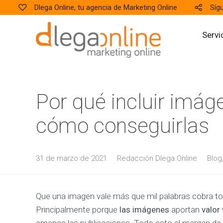
Dlega Online, tu agencia de Marketing Online
Síg
Servi
W
Por qué incluir imág
E
B
S
cómo conseguirlas
I
T
E
S
31 de marzo de 2021
Redacción Dlega Online
Blog
D
i
s
e
ñ
Que una imagen vale más que mil palabras cobra t
o
Principalmente porque
las imágenes
aportan
valor
y
D