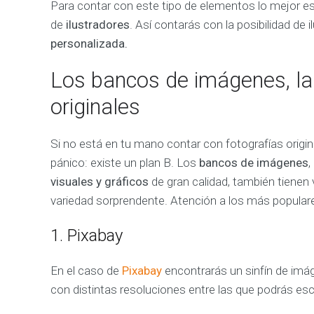
Para contar con este tipo de elementos lo mejor e
A
de
ilustradores
. Así contarás con la posibilidad de 
L
Í
personalizada.
T
I
Los bancos de imágenes, la 
C
A
originales
M
e
j
o
Si no está en tu mano contar con fotografías origina
r
a
pánico: existe un plan B. Los
bancos de imágenes
,
m
visuales y gráficos
de gran calidad, también tiene
o
s
variedad sorprendente. Atención a los más popular
l
o
s
1. Pixabay
r
e
s
u
En el caso de
Pixabay
encontrarás un sinfín de imág
l
t
con distintas resoluciones entre las que podrás es
a
d