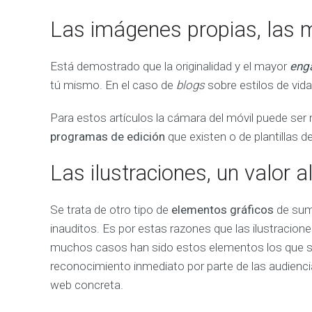
d
a
Las imágenes propias, las 
r
t
e
a
Está demostrado que la originalidad y el mayor
eng
c
tú mismo. En el caso de
blogs
sobre estilos de vida
o
n
s
e
Para estos artículos la cámara del móvil puede ser
g
programas de edición
que existen o de plantillas
u
i
r
Las ilustraciones, un valor a
m
á
s
v
Se trata de otro tipo de
elementos gráficos
de suma
e
n
inauditos. Es por estas razones que las ilustracion
t
a
muchos casos han sido estos elementos los que s
s
reconocimiento inmediato por parte de las audienc
web concreta.
A
N