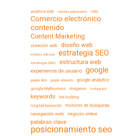
analitica web
CMS
clientes potenciales
Comercio electrónico
contenido
Content Marketing
diseño web
creación web
estrategia SEO
enlaces internos
estructura web
estrategia SMO
google
experiencia de usuario
google analytics
google Ads
google adwords
google MyBusiness
imágenes
instagram
keywords
link building
motores de búsqueda
long-tail keywords
navegación web
negocio online
palabras clave
posicionamiento seo