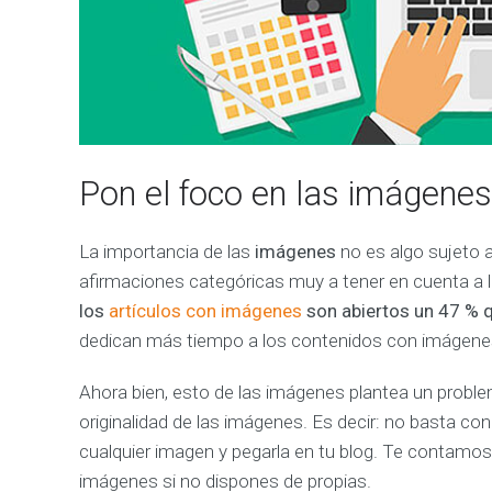
R
K
E
T
I
N
G
O
N
Pon el foco en las imágenes
L
I
N
La importancia de las
imágenes
no es algo sujeto 
E
C
afirmaciones categóricas muy a tener en cuenta a l
ó
los
artículos con imágenes
son abiertos un 47 % q
m
o
dedican más tiempo a los contenidos con imágenes 
p
o
d
Ahora bien, esto de las imágenes plantea un proble
e
m
originalidad de las imágenes. Es decir: no basta co
o
s
cualquier imagen y pegarla en tu blog. Te contamo
a
y
imágenes si no dispones de propias.
u