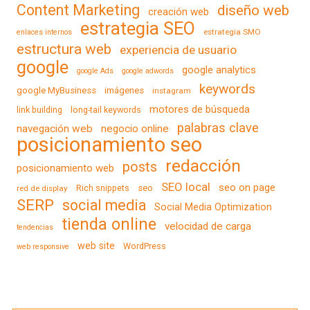
Content Marketing
diseño web
creación web
estrategia SEO
estrategia SMO
enlaces internos
estructura web
experiencia de usuario
google
google analytics
google Ads
google adwords
keywords
google MyBusiness
imágenes
instagram
motores de búsqueda
link building
long-tail keywords
palabras clave
navegación web
negocio online
posicionamiento seo
redacción
posts
posicionamiento web
SEO local
seo on page
Rich snippets
seo
red de display
SERP
social media
Social Media Optimization
tienda online
velocidad de carga
tendencias
web site
WordPress
web responsive