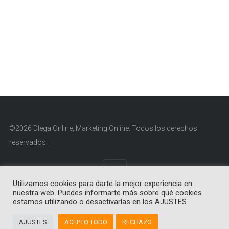
©2026 Dlega Online, Marketing Online. Todos los derechos
reservados.
Utilizamos cookies para darte la mejor experiencia en
nuestra web. Puedes informarte más sobre qué cookies
Aviso Legal
|
Política de Cookies
|
Política de Privacidad
estamos utilizando o desactivarlas en los AJUSTES.
AJUSTES
ACEPTO TODO
RECHAZO