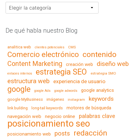
Categorías
De qué habla nuestro Blog
analitica web
CMS
clientes potenciales
contenido
Comercio electrónico
Content Marketing
diseño web
creación web
estrategia SEO
estrategia SMO
enlaces internos
estructura web
experiencia de usuario
google
google analytics
google Ads
google adwords
keywords
google MyBusiness
imágenes
instagram
motores de búsqueda
link building
long-tail keywords
palabras clave
navegación web
negocio online
posicionamiento seo
redacción
posts
posicionamiento web