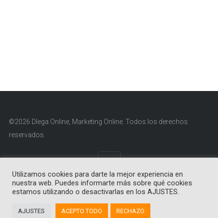
©2026 Dlega Online, Marketing Online. Todos los derechos
reservados.
Utilizamos cookies para darte la mejor experiencia en
nuestra web. Puedes informarte más sobre qué cookies
Aviso Legal
|
Política de Cookies
|
Política de Privacidad
estamos utilizando o desactivarlas en los AJUSTES.
AJUSTES
ACEPTO TODO
RECHAZO