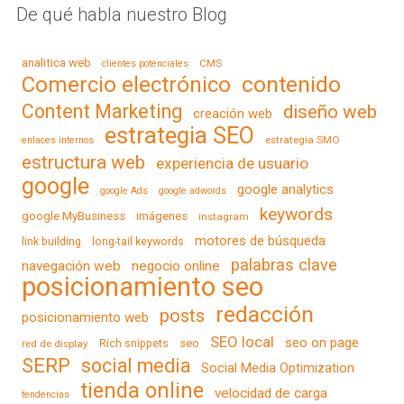
De qué habla nuestro Blog
analitica web
CMS
clientes potenciales
contenido
Comercio electrónico
Content Marketing
diseño web
creación web
estrategia SEO
estrategia SMO
enlaces internos
estructura web
experiencia de usuario
google
google analytics
google Ads
google adwords
keywords
google MyBusiness
imágenes
instagram
motores de búsqueda
link building
long-tail keywords
palabras clave
navegación web
negocio online
posicionamiento seo
redacción
posts
posicionamiento web
SEO local
seo on page
Rich snippets
seo
red de display
SERP
social media
Social Media Optimization
tienda online
velocidad de carga
tendencias