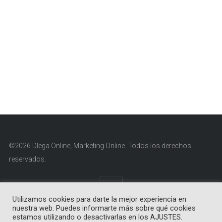
©2026 Dlega Online, Marketing Online. Todos los derechos
reservados.
Utilizamos cookies para darte la mejor experiencia en
nuestra web. Puedes informarte más sobre qué cookies
Aviso Legal
|
Política de Cookies
|
Política de Privacidad
estamos utilizando o desactivarlas en los AJUSTES.