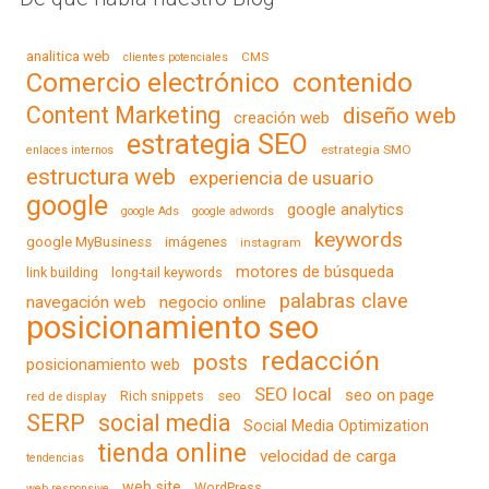
analitica web
CMS
clientes potenciales
contenido
Comercio electrónico
Content Marketing
diseño web
creación web
estrategia SEO
estrategia SMO
enlaces internos
estructura web
experiencia de usuario
google
google analytics
google Ads
google adwords
keywords
google MyBusiness
imágenes
instagram
motores de búsqueda
link building
long-tail keywords
palabras clave
navegación web
negocio online
posicionamiento seo
redacción
posts
posicionamiento web
SEO local
seo on page
Rich snippets
seo
red de display
SERP
social media
Social Media Optimization
tienda online
velocidad de carga
tendencias
web site
WordPress
web responsive