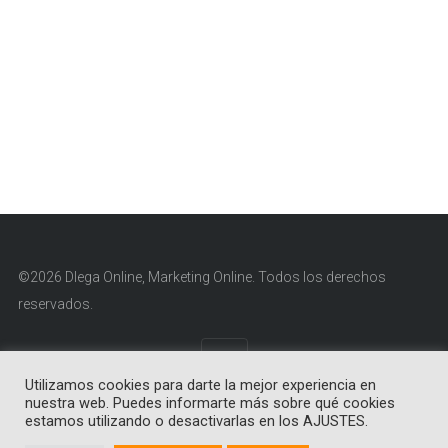
©2026 Dlega Online, Marketing Online. Todos los derechos
reservados.
Utilizamos cookies para darte la mejor experiencia en
nuestra web. Puedes informarte más sobre qué cookies
Aviso Legal
|
Política de Cookies
|
Política de Privacidad
estamos utilizando o desactivarlas en los AJUSTES.