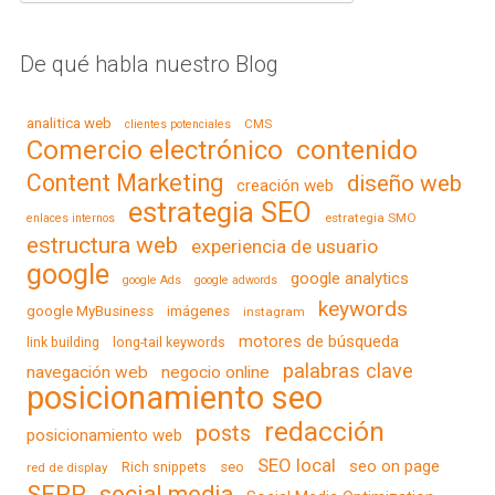
De qué habla nuestro Blog
analitica web
CMS
clientes potenciales
contenido
Comercio electrónico
Content Marketing
diseño web
creación web
estrategia SEO
estrategia SMO
enlaces internos
estructura web
experiencia de usuario
google
google analytics
google Ads
google adwords
keywords
google MyBusiness
imágenes
instagram
motores de búsqueda
link building
long-tail keywords
palabras clave
navegación web
negocio online
posicionamiento seo
redacción
posts
posicionamiento web
SEO local
seo on page
Rich snippets
seo
red de display
SERP
social media